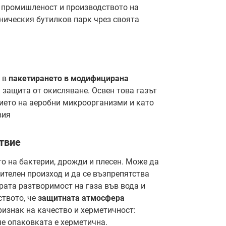
а промишленост и производството на
хническия бутилков парк чрез своята
т в
пакетирането в модифицирана
а защита от окисляване. Освен това газът
тието на аеробни микроорганизми и като
вия
ствие
о на бактерии, дрожди и плесен. Може да
ителен произход и да се възпрепятства
рата разтворимост на газа във вода и
ството, че
защитната атмосфера
ризнак на качество и херметичност:
че опаковката е херметична.