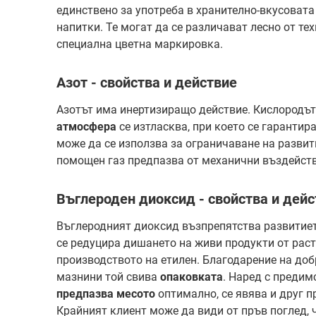
единствено за употреба в хранително-вкусоват
напитки. Те могат да се различават лесно от те
специална цветна маркировка.
Азот - свойства и действие
Азотът има инертизиращо действие. Кислородъ
атмосфера
се изтласква, при което се гарантир
може да се използва за ограничаване на разви
помощен газ предпазва от механични въздейст
Въглероден диоксид - свойства и дей
Въглеродният диоксид възпрепятства развитиет
се редуцира дишането на живи продукти от раст
производството на етилен. Благодарение на доб
мазнини той свива
опаковката
. Наред с предим
предпазва месото
оптимално, се явява и друг п
Крайният клиент може да види от пръв поглед, 