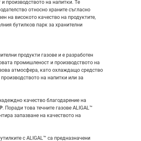
 и производството на напитки. Те
нодателство относно храните съгласно
ен на високото качество на продуктите,
елния бутилков парк за хранителни
телни продукти газове и е разработен
совата промишленост и производството на
азова атмосфера, като охлаждащо средство
 производството на напитки или за
 надеждно качество благодарение на
P
. Поради това течните газове ALIGAL™
антира запазване на качеството на
бутилките с ALIGAL™ са предназначени