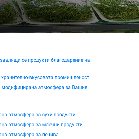
азвалящи се продукти благодарение на
за хранително-вкусовата промишленост
 в модифицирана атмосфера за Вашия
ана атмосфера за сухи продукти
ана атмосфера за млечни продукти
ана атмосфера за печива