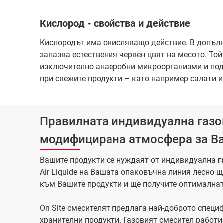
Кислород - свойства и действие
Кислородът има окисляващо действие. В допълн
запазва естествения червен цвят на месото. То
изключително анаеробни микроорганизми и по
при свежите продукти – като например салати и
Правилната индивидуална газов
модифицирана атмосфера за В
Вашите продукти се нуждаят от индивидуална
г
Air Liquide на Вашата опаковъчна линия лесно 
към Вашите продукти и ще получите оптимална
On Site смесителят предлага най-доброто спец
хранителни продукти. Газовият смесител работи