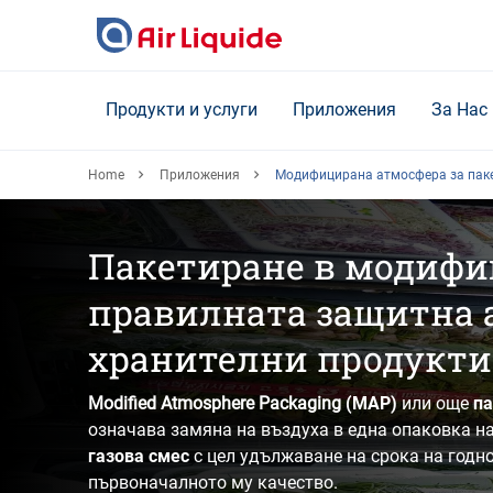
Skip
to
main
content
Продукти и услуги
Приложения
За Нас
Home
Приложения
Модифицирана атмосфера за пак
Пакетиране в модифи
правилната защитна 
хранителни продукти
Modified Atmosphere Packaging
(MAP)
или още
па
означава
за
мяна на въздуха в една опаковка н
газова смес
с цел удължаване на срока на годно
първоначалното му качество.