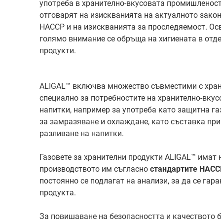
употреба в хранително-вкусовата промишленост
отговарят на изискванията на актуалното зако
HACCP и на изискванията за проследяемост. Осв
голямо внимание се обръща на хигиената в отд
продукти.
ALIGAL™ включва множество съвместими с храни
специално за потребностите на хранително-вку
напитки, например за употреба като защитна г
за замразяване и охлаждане, като съставка при
разливане на напитки.
Газовете за хранителни продукти ALIGAL™ имат
производството им съгласно
стандартите HACC
постоянно се подлагат на анализи, за да се гар
продукта.
За повишаване на безопасността и качеството 