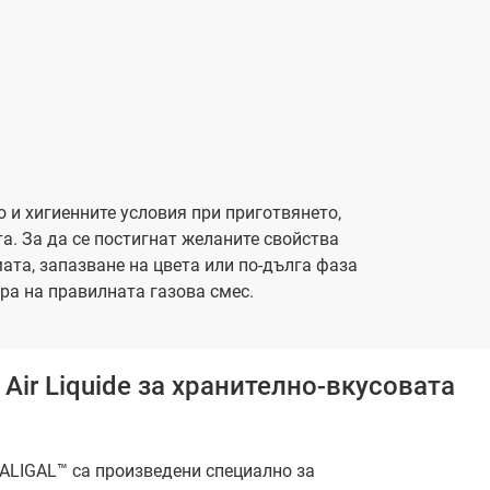
о и хигиенните условия при приготвянето,
а. За да се постигнат желаните свойства
ата, запазване на цвета или по-дълга фаза
ора на правилната газова смес.
Air Liquide за хранително-вкусовата
 ALIGAL™ са произведени специално за