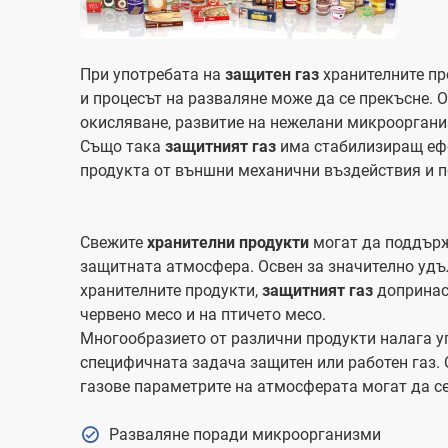
При употребата на
защитен газ
хранителните п
и процесът на разваляне може да се прекъсне. О
окисляване, развитие на нежелани микрооргани
Също така
защитният газ
има стабилизиращ ефе
продукта от външни механични въздействия и п
Свежите
хранителни продукти
могат да поддърж
защитната атмосфера. Освен за значително удъ
хранителните продукти,
защитният газ
допринася
червено месо и на птичето месо.
Многообразието от различни продукти налага уп
специфичната задача защитен или работен газ.
газове параметрите на атмосферата могат да се
Разваляне поради микроорганизми