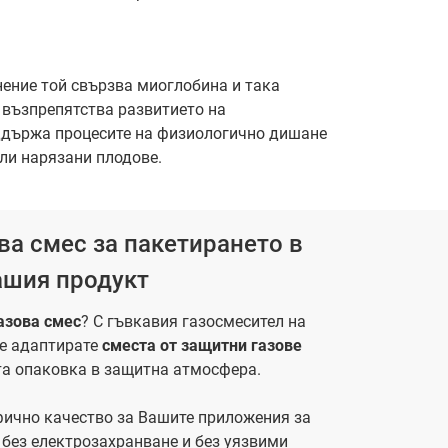
ение той свързва миоглобина и така
й възпрепятства развитието на
ддържа процесите на физиологично дишане
ли нарязани плодове.
а смес за пакетирането в
ашия продукт
азова смес
? С гъвкавия газосмесител на
ще адаптирате
сместа от
защитни газове
та опаковка в защитна атмосфера.
ифично качество за Вашите приложения за
 без електрозахранване и без уязвими