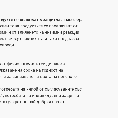
родукти
се опаковат в защитна атмосфера
свен това продуктите се предпазват от
зми и от влиянието на ензимни реакции.
кт върху опаковката и така предпазва
овреди.
ат физиологичното си дишане в
лжаване на срока на годност на
 и за запазване на цвета на прясното
отребата на някой от съгласуваните със
 С употребата на индивидуални защитни
 регулират по най-добрия начин: