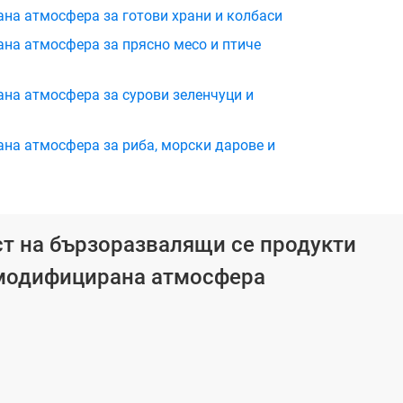
на атмосфера за готови храни и колбаси
ана атмосфера за прясно месо и птиче
ана атмосфера за сурови зеленчуци и
на атмосфера за риба, морски дарове и
ст на бързоразвалящи се продукти
 модифицирана атмосфера