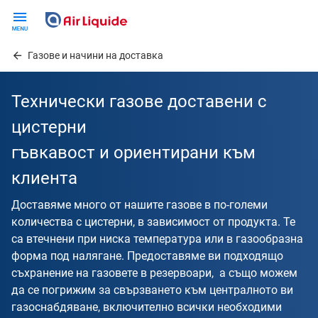
Skip
to
main
Газове и начини на доставка
content
Технически газове доставени с
цистерни
гъвкавост и ориентирани към
клиента
Доставяме много от нашите газове в по-големи
количества с цистерни, в зависимост от продукта. Те
са втечнени при ниска температура или в газообразна
форма под налягане. Предоставяме ви подходящо
съхранение на газовете в резервоари, а също можем
да се погрижим за свързването към централното ви
газоснабдяване, включително всички необходими