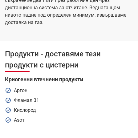
съхранение два пъти през работния ден чрез
дистанционна система за отчитане. Веднага щом
нивото падне под определен минимум, извършваме
доставка на газ.
Продукти - доставяме тези
продукти с цистерни
Криогенни втечнени продукти
Аргон
Фламал 31
Кислород
Азот