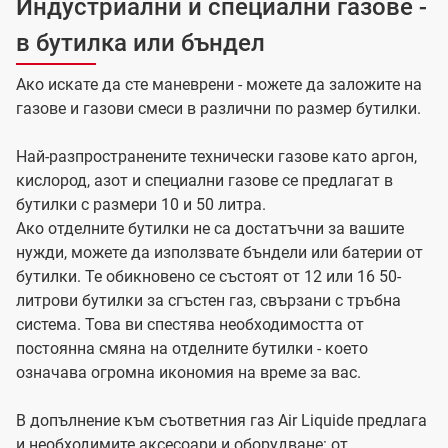
Индустриални и специални газове -
в бутилка или бъндел
Aко искате да сте маневрени - можете да заложите на
газове и газови смеси в различни по размер бутилки.
Най-разпространените технически газове като аргон,
кислород, азот и специални газове се предлагат в
бутилки с размери 10 и 50 литра.
Ако отделните бутилки не са достатъчни за вашите
нужди, можете да използвате бъндели или батерии от
бутилки. Те обикновено се състоят от 12 или 16 50-
литрови бутилки за сгъстен газ, свързани с тръбна
система. Това ви спестява необходимостта от
постоянна смяна на отделните бутилки - което
означава огромна икономия на време за вас.
В допълнение към съответния газ Air Liquide предлага
и необходимите аксесоари и оборудване: от