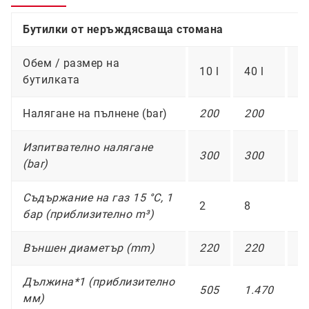
Бутилки от неръждясваща стомана
Обем / размер на
10 l
40 l
50
бутилката
Налягане на пълнене (bar)
200
200
2
Изпитвателно налягане
300
300
3
(bar)
Съдържание на газ 15 °C, 1
2
8
2
бар (приблизително m³)
Външен диаметър (mm)
220
220
2
Дължина*1 (приблизително
505
1.470
1
мм)