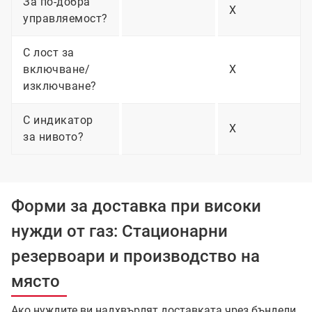
За по-добра
X
управляемост?
С лост за
включване/
X
изключване?
С индикатор
X
за нивото?
Форми за доставка при високи
нужди от газ: Стационарни
резервоари и производство на
място
Ако нуждите ви надхвърлят доставката чрез бъндели,