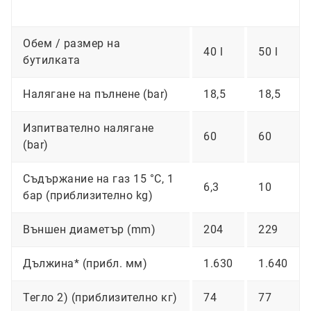
Обем / размер на
40 l
50 l
бутилката
Налягане на пълнене (bar)
18,5
18,5
Изпитвателно налягане
60
60
(bar)
Съдържание на газ 15 °C, 1
6,3
10
бар (приблизително kg)
Външен диаметър (mm)
204
229
Дължина* (прибл. мм)
1.630
1.640
Тегло 2) (приблизително кг)
74
77