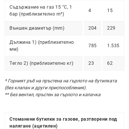
Съдържание на газ 15 °C, 1
4
15
бар (приблизително m³)
Външен диаметър (mm)
204
229
Дължина 1) (приблизително
785
1.535
мм)
Тегло 2) (приблизително кг)
23
62
* Горният ръб на пръстена на гърлото на бутилката
(без клапан и други приспособления).
** Без вентил, пръстен за гърлото и капачка
Стоманени бутилки за газове, разтворени под
налягане (ацетилен)