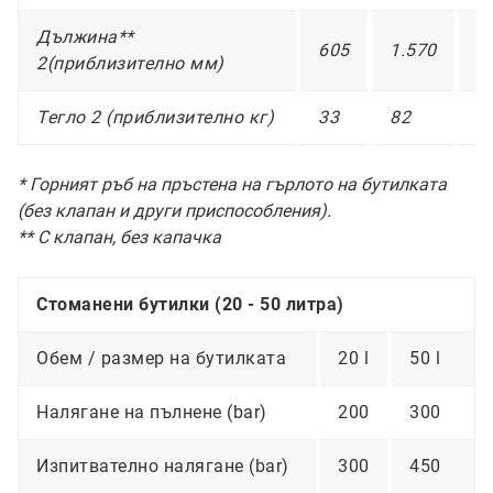
Дължина**
605
1.570
1
2(приблизително мм)
Тегло 2 (приблизително кг)
33
82
5
* Горният ръб на пръстена на гърлото на бутилката
(без клапан и други приспособления).
** С клапан, без капачка
Стоманени бутилки (20 - 50 литра)
Обем / размер на бутилката
20 l
50 l
Налягане на пълнене (bar)
200
300
Изпитвателно налягане (bar)
300
450