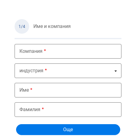
Име и компания
1/4
Компания
индустрия
Nothing selected
Име
Фамилия