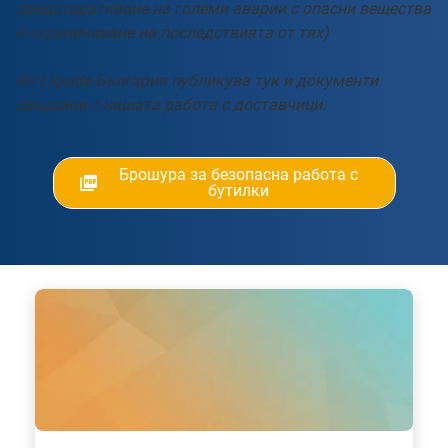
предотвратяване на големи аварии с опасни вещества
и ограничаване на последствията от тях)
Air Liquide България публикува тук и документи
свързани с нашата работа с доставчици.
Брошура за безопасна работа с
бутилки