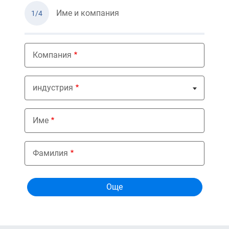
Име и компания
1/4
Компания
индустрия
Nothing selected
Име
Фамилия