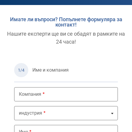
Имате ли въпроси? Попълнете формуляра за
контакт!
Нашите експерти ще ви се обадят в рамките на
24 часа!
Име и компания
1/4
Компания
индустрия
Nothing selected
Име