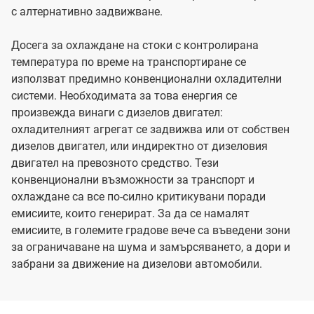
с алтернативно задвижване.
Досега за охлаждане на стоки с контролирана
температура по време на транспортиране се
използват предимно конвенционални охладителни
системи. Необходимата за това енергия се
произвежда винаги с дизелов двигател:
охладителният агрегат се задвижва или от собствен
дизелов двигател, или индиректно от дизеловия
двигател на превозното средство. Тези
конвенционални възможности за транспорт и
охлаждане са все по-силно критикувани поради
емисиите, които генерират. За да се намалят
емисиите, в големите градове вече са въведени зони
за ограничаване на шума и замърсяването, а дори и
забрани за движение на дизелови автомобили.