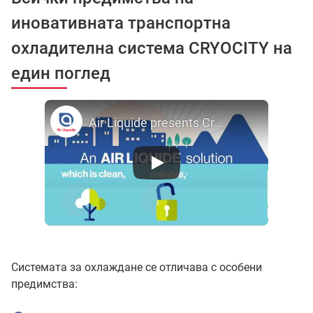
иновативната транспортна
охладителна система CRYOCITY на
един поглед
Air Liquide presents Cryocity™
Системата за охлаждане се отличава с особени
предимства: