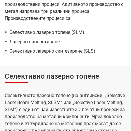
производствени процеси. Адитивното производство с
метал използва три различни процеса.
Производствените процеси са:
Селективно лазерно топене (SLM)
Лазерно напластяване
Селективно лазерно синтезиране (SLS)
Селективно лазерно топене
Селективното лазерно топене (на английски: „Selective
Laser Beam Melting, SLBM” или „Selective Laser Melting,
SLM”) е един от най-известните 3D печатни процеси за
производство на метални компоненти. Чрез локално
топене и втвърдяване на металния прах могат да се
произвеждат компоненти от неръждаема стомана,