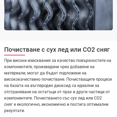
Почистване с сух лед или CO2 сняг
При високи изисквания за качество повърхностите на
компонентите, произведени чрез добавяне на
материали, могат да бъдат подложени на
висококачествено почистване. Почистващите процеси
на базата на въглероден диоксид са идеални за
отстраняване на остатъци от прах и други частици от
компонентите. Почистването със сух лед или CO2
сняг е екологично, икономично и постига оптимални
резултати.