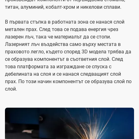
титан, алуминий, кобалт-хром и никелови сплави.
В първата стъпка в работната зона се нанася слой
метален прах. След това се подава енергия чрез
лазерен лъч, така че материалът да се стопи.
Лазерният лъч въздейства само върху местата в
праховото легло, където според 3D модела трябва да
се образува компонентът в съответния слой. След
това платформата за изграждане се спуска с
дебелината на слоя и се нанася следващият слой
прах. По този начин компонентът се образува слой по
слой.