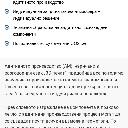
адитивното производство
Индивидуална защитна газова атмосфера – 
индивидуално решение
Термична обработка на аддитивно произведени 
компоненти
Почистване със сух лед или CO2 сняг
Адитивното производство (AM), наричано в
разговорния език „3D печат“, придобива все по-голямо
значение в производството на метални компоненти.
Освен това то има потенциал да се превърне в важен
стълб на следващата индустриална революция.
Чрез слоевото изграждане на компонента в прахово
легло, с аддитивни производствени процеси могат да
се създадат почти всички възможни геометрии. По
този начин могат да се създадат и геометрии на