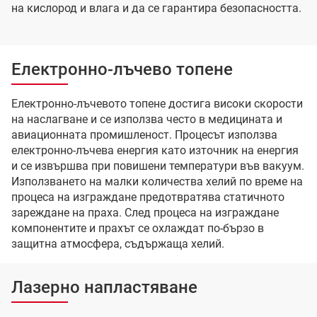
на кислород и влага и да се гарантира безопасността.
Електронно-лъчево топене
Електронно-лъчевото топене достига високи скорости
на наслагване и се използва често в медицината и
авиационната промишленост. Процесът използва
електронно-лъчева енергия като източник на енергия
и се извършва при повишени температури във вакуум.
Използването на малки количества хелий по време на
процеса на изграждане предотвратява статичното
зареждане на праха. След процеса на изграждане
компонентите и прахът се охлаждат по-бързо в
защитна атмосфера, съдържаща хелий.
Лазерно напластяване