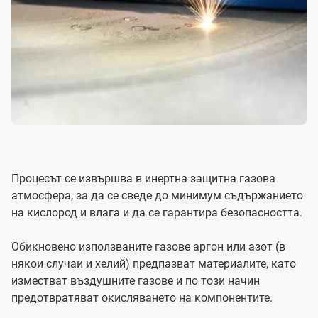
Процесът се извършва в инертна защитна газова
атмосфера, за да се сведе до минимум съдържанието
на кислород и влага и да се гарантира безопасността.
Обикновено използваните газове аргон или азот (в
някои случаи и хелий) предпазват материалите, като
изместват въздушните газове и по този начин
предотвратяват окисляването на компонентите.