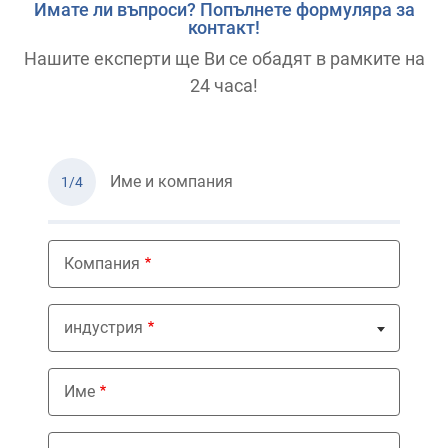
Имате ли въпроси? Попълнете формуляра за
контакт!
Нашите експерти ще Ви се обадят в рамките на
24 часа!
Име и компания
1/4
Компания
индустрия
Nothing selected
Име