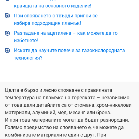
краищата на основното изделие!
При спояването с твърди припои се
избира подходящия пламък!
Разпадане на ацетилена – как можете да го
избегнете!
Искате да научите повече за газокислородната
технология?
Целта е бързо и лесно спояване с правилната
температура на пламъка на горелката – независимо
от това дали детайлите са от стомана, хром-никелови
материали, алуминий, мед, месинг или бронз.
И при това материалите могат да бъдат разнородни.
Голямо предимство на спояването е, че можете да
комбинирате материалите един с друг. При