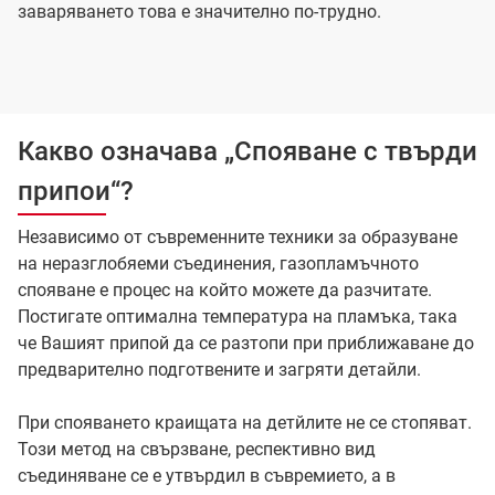
заваряването това е значително по-трудно.
Какво означава „Спояване с твърди
припои“?
Независимо от съвременните техники за образуване
на неразглобяеми съединения, газопламъчното
спояване е процес на който можете да разчитате.
Постигате оптимална температура на пламъка, така
че Вашият припой да се разтопи при приближаване до
предварително подготвените и загряти детайли.
При спояването краищата на детйлите не се стопяват.
Този метод на свързване, респективно вид
съединяване се е утвърдил в съвремието, а в