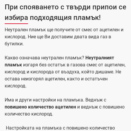
При спояването с твърди припои се
избира подходящия пламък!
Неутрален пламък ще получите от смес от ацетилен и
кислород. Ние ще Ви доставим двата вида газ в
бутилки.
Какво означава неутрален пламък?
Неутралният
пламък
изгаря без остатък в газова смес от ацетилен,
кислород и кислорода от въздуха, който дишаме. Не
остава неизгорял ацетилен, както и остатъчен
кислород.
Има и други настройки на пламъка. Веднъж с
повишено количество ацетилен
и веднъж с повишено
количество кислород.
Настройката на пламъка с повишено количество