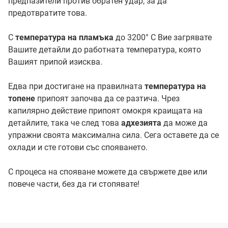
предпазители против обратен удар, за да
предотвратите това.
С
температура на пламъка
до 3200° C Вие загрявате
Вашите детайли до работната температура, която
Вашият припой изисква.
Едва при достигане на правилната
температура на
топене
припоят започва да се разтича. Чрез
капилярно действие припоят омокря краищата на
детайлите, така че след това
адхезията
да може да
упражни своята максимална сила. Сега оставете да се
охлади и сте готови със спояването.
С процеса на спояване можете да свържете две или
повече части, без да ги стопявате!