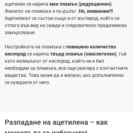
ацетилен се нарича
мек пламък (редукционен)
.
Факелът на пламъка е по-дълъг.
Но, внимание!!!
Ацетиленът се състои също и от въглерод, който се
отлага във вид на сажди и следователно предизвиква
замърсяване.
Настройката на пламъка с
повишено количество
кислород
се нарича
твърд пламък (окислителен)
, тъй
като излишъкът от кислород, който не е бил
необходим за пламъка, все още реагира с контактните
вещества. Това може да е желано, ако допълнително
се нуждаете от него.
Разпадане на ацетилена – как
можете да го избегнете!