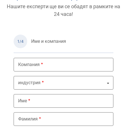
Нашите експерти ще ви се обадят в рамките на
24 часа!
Име и компания
1/4
Компания
индустрия
Nothing selected
Име
Фамилия