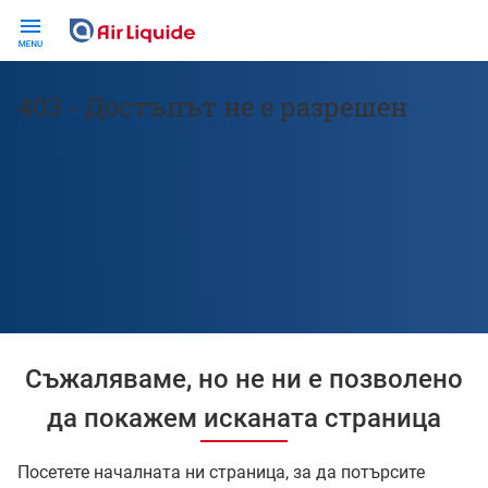
Skip
to
main
content
403 - Достъпът не е разрешен
Съжаляваме, но не ни е позволено
да покажем исканата страница
Посетете началната ни страница, за да потърсите