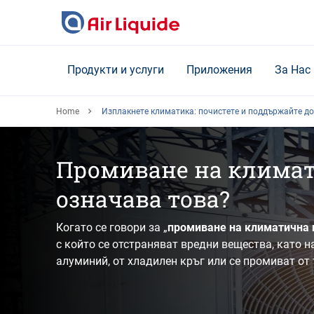
Skip
to
main
content
Продукти и услуги
Приложения
За Нас
Home
Изплакнете климатика: почистете и поддържайте д
Промиване на климати
означава това?
Когато се говори за „
промиване на климатична 
с който се отстраняват вредни вещества, като н
алуминий, от хладилен кръг или се промиват от 