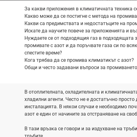
За какви приложения в климатичната техника с
Какво може да се постигне с метода на промива
Какви са предимствата и недостатъците на про
Искате да научите повече за приложенията и в
Нуждаете се от подходящия газ в подходящата 
промивате с азот и да поръчвате газа си по всяк
спестите време?
Кога трябва да се промива климатикът с азот?
Общи и често задавани въпроси за промиването
В отоплителната, охладителната и климатичнат
хладилни агенти. Често не е достатъчно просто 
инсталацията. В някои случаи е необходимо поч
азот е един от начините за отстраняване на св
В тази връзка се говори и за издухване на тръб
тръбите.