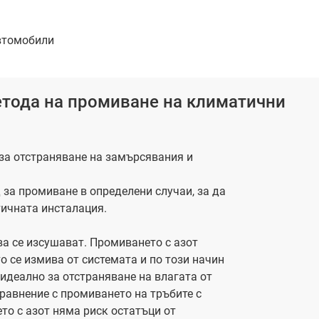
втомобили
етода на промиване на климатични
за отстраняване на замърсявания и
 за промиване в определени случаи, за да
ичната инсталация.
ва се изсушават. Промиването с азот
о се измива от системата и по този начин
 идеално за отстраняване на влагата от
сравнение с промиването на тръбите с
то с азот няма риск остатъци от