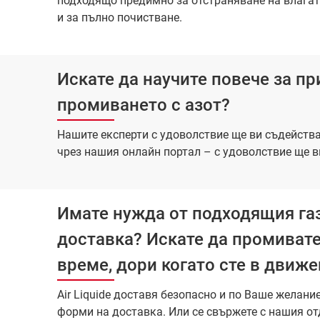
подходящо предимно за отстраняване на влагата
и за пълно почистване.
Искате да научите повече за п
промиването с азот?
Нашите експерти с удоволствие ще ви съдейства
чрез нашия онлайн портал – с удоволствие ще в
Имате нужда от подходящия газ
доставка? Искате да промивате 
време, дори когато сте в движе
Air Liquide доставя безопасно и по Ваше желани
форми на доставка. Или се свържете с нашия от