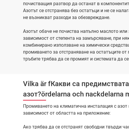
почистващия разтвор да останат в компонентит
Азотът се отстранява без остатъци и не се нал
не възникват разходи за обезвреждане.
Азотът обаче не почиства напълно маслото или 
зависимост от степента на замърсяване, при н
комбинирано използване на химически средства
промиването за отстраняване на остатъците от 
тръбите трябва да се промият и системата да се
Vilka är fКакви са предимстват
азот?ördelarna och nackdelarna 
Промиването на климатична инсталация с азот
зависимост от областта на приложение:
Ако трябва да се отстранят свободни твърди ча