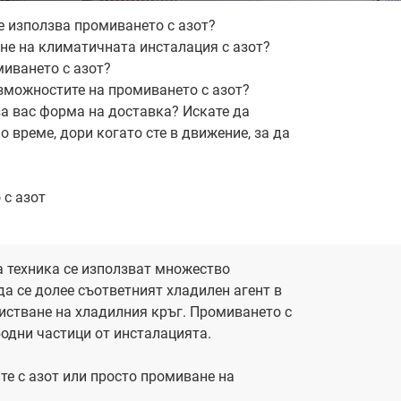
е използва промиването с азот?
не на климатичната инсталация с азот?
миването с азот?
ъзможностите на промиването с азот?
за вас форма на доставка? Искате да
о време, дори когато сте в движение, за да
 с азот
а техника се използват множество
да се долее съответният хладилен агент в
истване на хладилния кръг. Промиването с
ободни частици от инсталацията.
ите с азот или просто промиване на