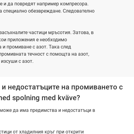
е и да повредят например компресора.
ага специално обезвреждане. Следователно
засъхналите частици мръсотия. Затова, в
якои приложения е необходимо
 и промиване с азот. Така след
промивната течност с помощта на азот,
 изсуши с азот.
а и недостатъците на промиването с
med spolning med kväve?
 може да има предимства и недостатъци в
стици от хладилния кръг при открити