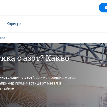
Кариери
обре
ка с азот? Какво
инсталация с азот
“, се има предвид метод,
апример груби частици от метал и
тръбите.