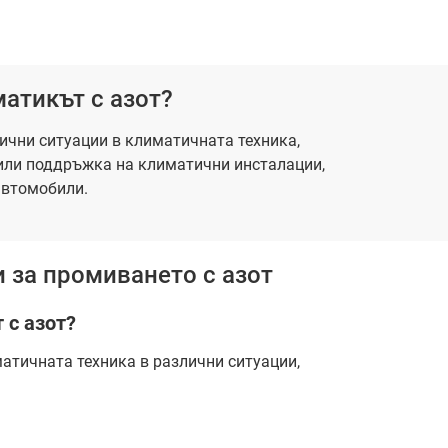
матикът с азот?
ични ситуации в климатичната техника,
или поддръжка на климатични инсталации,
автомобили.
 за промиването с азот
т с азот?
атичната техника в различни ситуации,