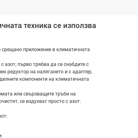
чната техника се използва
о срещано приложение в климатичната
 азот, първо трябва да се снабдите с
лен редуктор на налягането и с адаптер,
тделните компоненти на климатичната
темата или свързващите тръби на
чистят, се издухват просто с азот.
от:
и