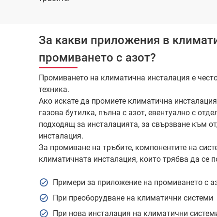
За какви приложения в климати
промиването с азот?
Промиването на климатична инсталация е чест
техника.
Ако искате да промиете климатична инсталация с
газова бутилка, пълна с азот, евентуално с отде
подходящ за инсталацията, за свързване към о
инсталация.
За промиване на тръбите, компонентите на сис
климатичната инсталация, които трябва да се по
Примери за приложение на промиването с аз
При преоборудване на климатични системи
При нова инсталация на климатични систем