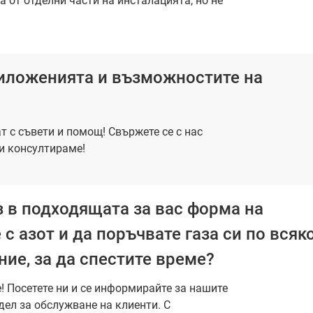
 от отделни части на инсталацията, но не
риложенията и възможностите на
т с съвети и помощ! Свържете се с нас
и консултираме!
 в подходящата за вас форма на
с азот и да поръчвате газа си по всяк
ние, за да спестите време?
е! Посетете ни и се информирайте за нашите
дел за обслужване на клиенти. С