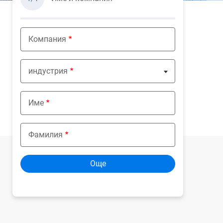
Компания
индустрия
Nothing selected
Име
Фамилия