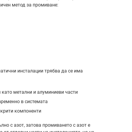
мичен метод за промиване:
матични инсталации трябва да се има
и като метални и алуминиеви части
временно в системата
ткрити компоненти
лно с азот, затова промиването с азот е