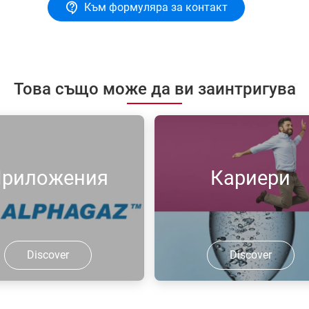
Към формуляра за контакт
Това също може да ви заинтригува
риложения
Кариери
Discover
Discover
те подходящото за Вас
Намерете подходящото за 