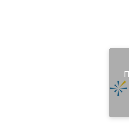
П
Намере