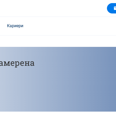
Кариери
намерена