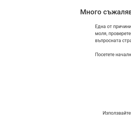
Много съжаляв
Една от причини
моля, проверете
въпросната стр
Посетете началн
Използвайте 