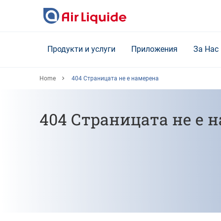
Skip
to
main
content
Продукти и услуги
Приложения
За Нас
Home
404 Страницата не е намерена
404 Страницата не е 