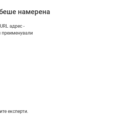
 беше намерена
URL адрес -
и преименували
?
ите експерти.