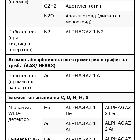
(пламък)
C2H2
Ацетилен (етин)
N2O
Азотен оксид (диазотен 
монооксид)
Работен газ 
N2
ALPHAGAZ 1 N2
(при 
хидриден 
генератор)
Атомно-абсорбционна спектрометрия с графитна
тръба (AAS/ GFAAS)
Работен газ 
Ar
ALPHAGAZ 1 Ar
(промиване 
на пещта)
Елементен анализ на C, O, N, H, S
N-анализ: 
He
ALPHAGAZ 1 
ALPHAGAZ 
WLD-
He
2 He
детектор
ALPHAGAZ 
Ar
ALPHAGAZ 1 
2 Ar
Ar
ALPHAGAZ 
O-анализ: IR-
He
ALPHAGAZ 1 