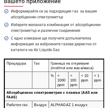
Вашето приложение
Информирайте се за подходящия газ за вашия
абсорбционен спектрометър
Изберете желаната комбинация от абсорбционен
спектрометър и различни съединения
С едно кликване ще получите допълнителна
информация за изброените газове директно от
каталога на Air Liquide Gas
Процедура
Газ
Граница на откриване 
(mol/mol или маса/маса)
%
< 
< 
< 10 
< 1 
1000 
100 
ppm
ppm
ppm
ppm
Абсорбционна спектрометрия с пламък (AAS или
FAAS)
Работен газ 
Въздух
ALPHAGAZ 1 въздух