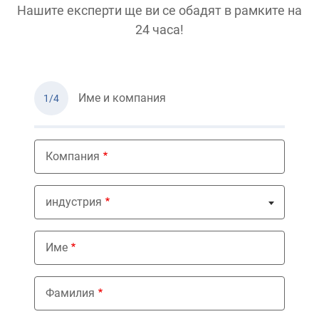
Нашите експерти ще ви се обадят в рамките на
24 часа!
Име и компания
1/4
Компания
индустрия
Nothing selected
Име
Фамилия