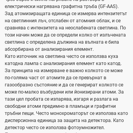
електрически нагрявана графитна тръба (GF-AAS).
Зад атомизиращата единица се измерва интензитетът
на светлинния лъч, отслабен от атомния облак, и се
сравнява с интензитета на неослабената светлина. По
този начин може да се определи колко от излъчената
светлина с определена дължина на вълната е била
абсорбирана от анализирания елемент.
Като източник на светлина често се използва куха
катодна лампа с анализирания елемент като катод.
За принципа на измерване е важно колкото се може
по-голяма част от атомите да се превърнат в
газообразно състояние и да се генерират колкото се
може по-малко възбудени или йонизирани атоми. За
тази цел пробата се изпарява, изгаря и разлага на
свободни атоми предимно в пламъци и графитни
тръбни пещи. Често монохроматорът се използва като
дисперсионна единица за защита на детектора. Като
детектор често се използва фотоумножител.