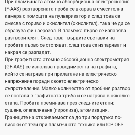
При пламъчната атомно-абсорбционна спектроскопия
(F-AAS) разтворената проба се вкарва в смесителна
камера с помощта на пулверизатор и след това се
смесва с гориво и окислител (окислител), така че да се
образува фин аерозол. В пламъка първо се изпарява
разтворителят. След това твърдите съставки на
пробата първо се стопяват, след това се изпаряват и
накрая се разпадат.
При графитната атомно-абсорбционна спектрометрия
(GF-AAS) се използва проводимостта на графита,
който се нагрява при прилагане на електрическо
напрежение поради своето електрическо
съпротивление. Малко количество от пробния разтвор
се поставя в графитната тръба и се нагрява в няколко
етапа. Пробата преминава през следните етапи:
сушене, опепеляване (пиролиза), атомизация.
Границите на откриваемост са до три порядъка по-
високи от тези при пламъчната техника или ICP-OES.