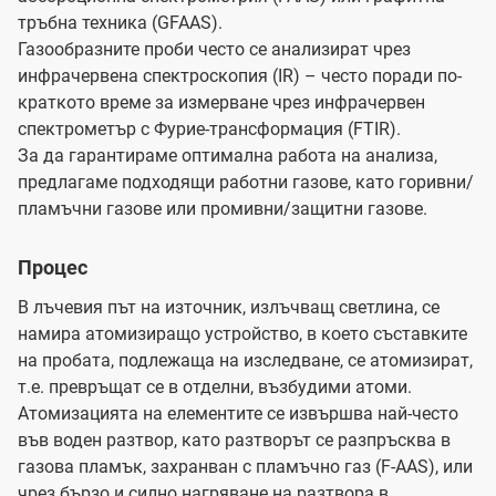
тръбна техника (GFAAS).
Газообразните проби често се анализират чрез
инфрачервена спектроскопия (IR) – често поради по-
краткото време за измерване чрез инфрачервен
спектрометър с Фурие-трансформация (FTIR).
За да гарантираме оптимална работа на анализа,
предлагаме подходящи работни газове, като горивни/
пламъчни газове или промивни/защитни газове.
Процес
В лъчевия път на източник, излъчващ светлина, се
намира атомизиращо устройство, в което съставките
на пробата, подлежаща на изследване, се атомизират,
т.е. превръщат се в отделни, възбудими атоми.
Атомизацията на елементите се извършва най-често
във воден разтвор, като разтворът се разпръсква в
газова пламък, захранван с пламъчно газ (F-AAS), или
чрез бързо и силно нагряване на разтвора в