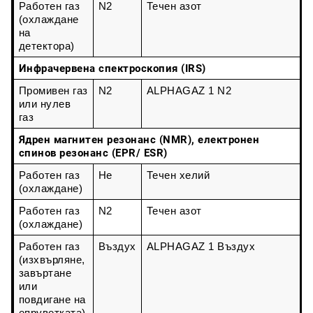
Работен газ 
N2
Течен азот
(охлаждане 
на 
детектора)
Инфрачервена спектроскопия (IRS)
Промивен газ 
N2
ALPHAGAZ 1 N2
или нулев 
газ
Ядрен магнитен резонанс (NMR), електронен
спинов резонанс (EPR/ ESR)
Работен газ 
He
Течен хелий
(охлаждане)
Работен газ 
N2
Течен азот
(охлаждане)
Работен газ 
Въздух
ALPHAGAZ 1 Въздух
(изхвърляне, 
завъртане 
или 
повдигане на 