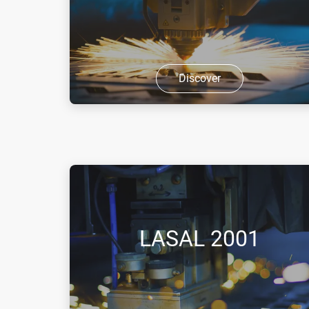
е задушлив.
Discover
LASAL™ 4 представлява хелий със
специално качество за лазерни
приложения. LASAL™ 4
представлява сгъстен газ без цвят и
мирис, който не е запалим и при
високи концентрации е задушли ...
LASAL 2001