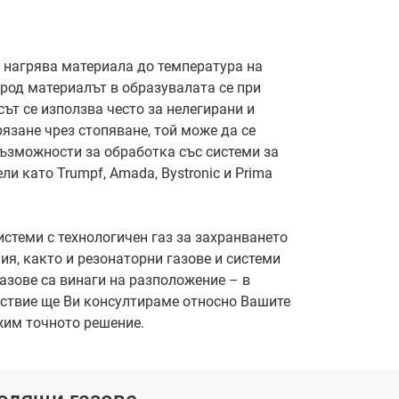
ч нагрява материала до температура на
род материалът в образувалата се при
ът се използва често за нелегирани и
язане чрез стопяване, той може да се
ъзможности за обработка със системи за
ли като Trumpf, Amada, Bystronic и Prima
истеми с технологичен газ за захранването
ия, както и резонаторни газове и системи
азове са винаги на разположение – в
лствие ще Ви консултираме относно Вашите
жим точното решение.