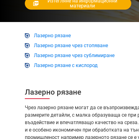
Изтегляне на информационни
материали
Лазерно рязане
Лазерно рязане чрез стопяване
Лазерно рязане чрез сублимиране
Лазерно рязане с кислород
Лазерно рязане
Чрез лазерно рязане могат да се възпроизвежд
размерите детайли, с малка образуваща се при 
въздействие и впечатляващо качество на среза
и е особено икономичен при обработката на тъ
промишленост например лазерното рязане се е 