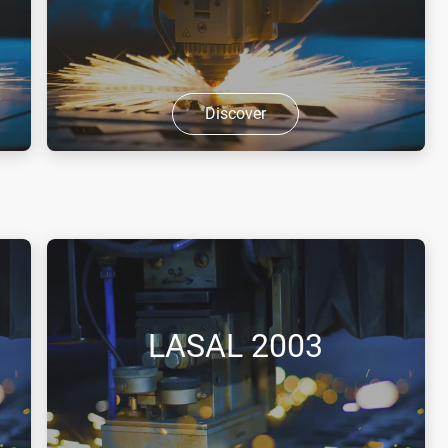
високи концентрации е ...
Discover
LASAL™ P61 представлява сгъстен
газ без цвят и мирис, който не е
запалим, по-лек е от въздуха и при
високи концентрации е задушлив.
LASAL 2003