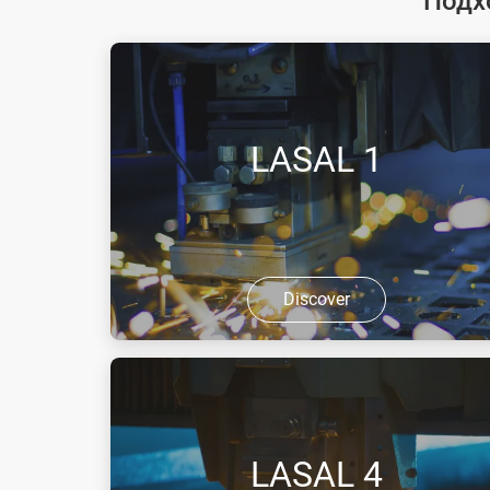
Подх
LASAL 1
Discover
LASAL™ 1 е азот със специално
качество за лазерни приложения.
LASAL™ 1 представлява сгъстен газ
без цвят и мирис, който не е
LASAL 4
запалим и при високи концентрации