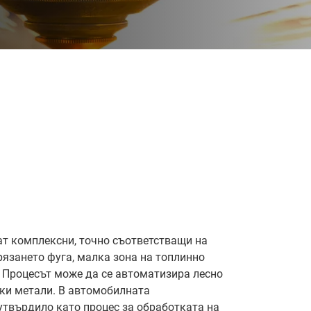
ат комплексни, точно съответстващи на
рязането фуга, малка зона на топлинно
. Процесът може да се автоматизира лесно
нки метали. В автомобилната
утвърдило като процес за обработката на