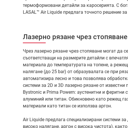
термоформовани детайли за каросерията. С бо
LASAL™ Air Liquide предлага точното решение за
Лазерно рязане чрез стопяване
Чрез лазерно рязане чрез стопяване могат да с
съответстващи на размерите детайли с впечатл
материала до температурата на топене, а режещ
налягане (до 25 bar) от образувалата се при ря
автоматизира лесно и това позволява обработк
системи за 2D и 3D лазерно рязане от известни 
Bystronic и Prima Powern: аустенитни и феритни
алуминий или титан. Обикновено като режещ газ
материали като титан се използва аргон.
Air Liquide предлага специализирани системи за
високо налягане, аргон с висока чистота), какт