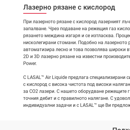
Лазерно рязане с кислород
При лазерното рязане с кислород лазерният лъ
запалване. Чрез подаване на режещия газ кисло
рязането междина изгаря и се изтласква. Процес
нисколегирани стомани. Подобно на лазерното р
автоматизира лесно и това позволява широки в
2D и 3D лазерно рязане на известни производите
Power.
С LASAL™ Air Liquide предлага специализирани с
с кислород с висока чистота под високи наляган
за CO2 лазери. С нашето оборудване режещите г
точния дебит и с правилното налягане. С удово
индивидуални задачи и с LASAL™ ще Ви предло