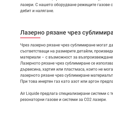
лазери. С нашето оборудване режещите газове с
дебит и налягане.
Лазерно рязане чрез сублимир
Чрез лазерно рязане чрез сублимиране могат д
съответстващи на размерите детайли, произведе
материали – с възможност за възпроизвеждане 
Лазерното рязане чрез сублимиране се използв
дървесина, хартия или пластмаса, които не мога
лазерното рязане чрез сублимиране материалът 
При това инертен газ като азот или аргон предп
Air Liquide предлага специализирани системи с т
резонаторни газове и системи за CO2 лазери.