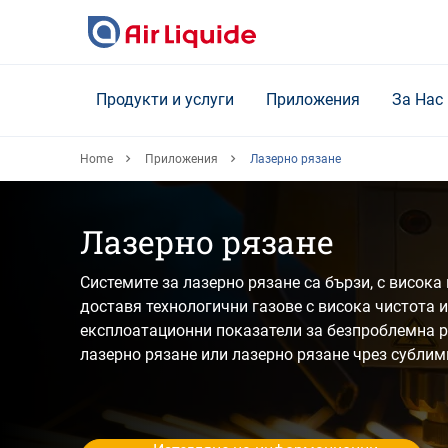
Skip
to
main
content
Продукти и услуги
Приложения
За Нас
Home
Приложения
Лазерно рязане
Лазерно рязане
Системите за лазерно рязане са бързи, с висока 
доставя технологични газове с висока чистота 
експлоатационни показатели за безпроблемна р
лазерно рязане или лазерно рязане чрез сублим