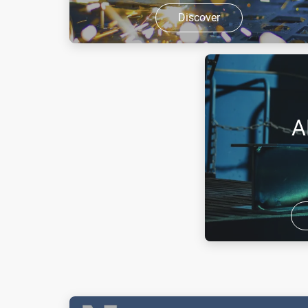
Discover
LASAL™ 2001 е азот със специално
качество за лазерни приложения.
LASAL™ 2001 представлява сгъстен
газ без цвят и мирис, който не е
A
запалим и при високи концентрации
е задушлив.
Универсалният за
широка гама от п
материали, ВИГ и