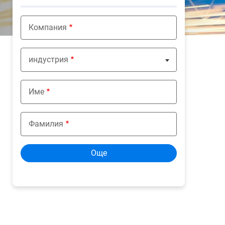
Компания
индустрия
Nothing selected
Име
Фамилия