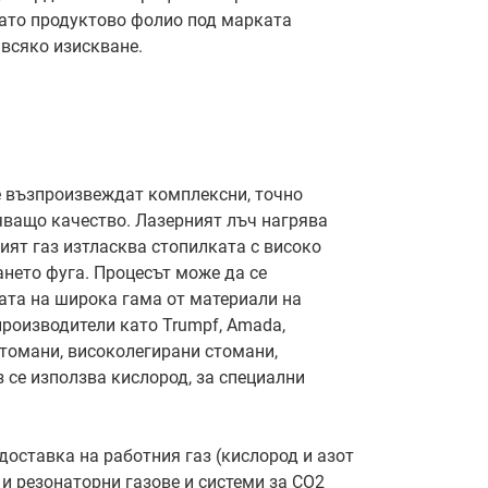
гато продуктово фолио под марката
 всяко изискване.
е възпроизвеждат комплексни, точно
яващо качество. Лазерният лъч нагрява
ият газ изтласква стопилката с високо
зането фуга. Процесът може да се
ата на широка гама от материали на
производители като Trumpf, Amada,
 стомани, високолегирани стомани,
 се използва кислород, за специални
 доставка на работния газ (кислород и азот
о и резонаторни газове и системи за CO2