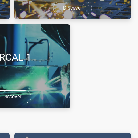
Discover
LASAL™ 2003 е кислород със
специално качество за лазерни
приложения. LASAL™ 2003
представлява сгъстен газ без цвят и
RCAL 1
мирис, който е по-тежък от въздуха
и поддържа изгарянето.
Discover
щитен газ за
роцеси и
 МИГ заваряване,