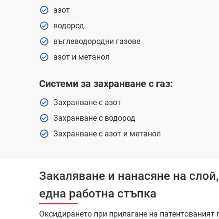
азот
водород
въглеводородни газове
азот и метанол
Системи за захранване с газ:
Захранване с азот
Захранване с водород
Захранване с азот и метанол
Закаляване и нанасяне на слой
една работна стъпка
Оксидирането при прилагане на патентованият п