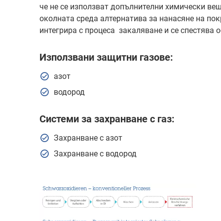
че не се използват допълнителни химически ве
околната среда алтернатива за нанасяне на пок
интегрира с процеса закаляване и се спестява 
Използвани защитни газове:
азот
водород
Системи за захранване с газ:
Захранване с азот
Захранване с водород