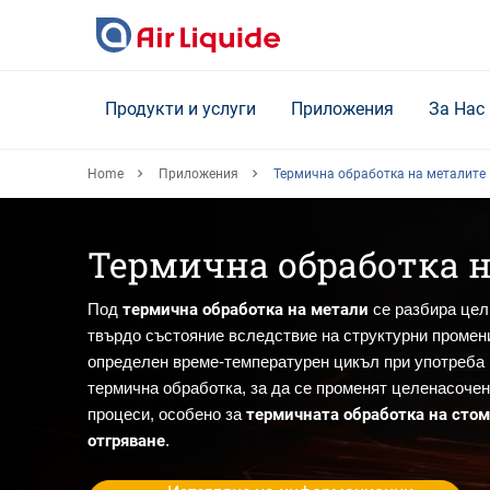
Skip
to
main
content
Продукти и услуги
Приложения
За Нас
Home
Приложения
Термична обработка на металите
Термична обработка 
термична обработка на метали
Под
се разбира цел
твърдо състояние вследствие на структурни промен
определен време-температурен цикъл при употреба 
термична обработка, за да се променят целенасочен
термичната обработка на сто
процеси, особено за
отгряване
.