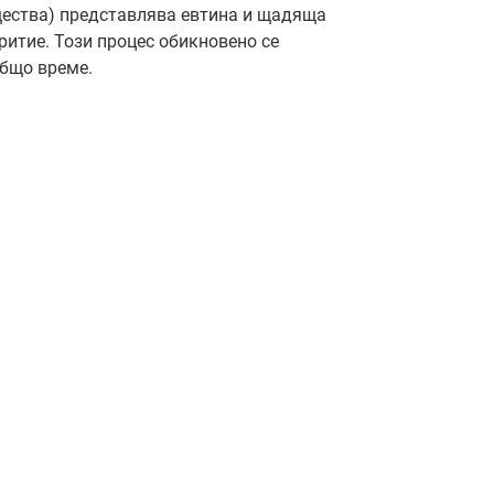
щества) представлява евтина и щадяща
ритие. Този процес обикновено се
общо време.