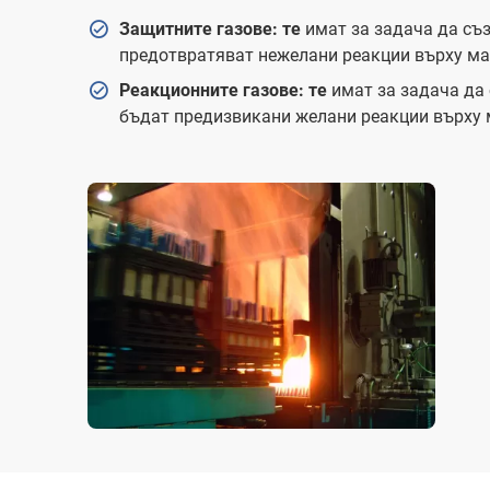
Защитните газове: те
имат за задача да съз
предотвратяват нежелани реакции върху мат
Реакционните газове: те
имат за задача да 
бъдат предизвикани желани реакции върху 