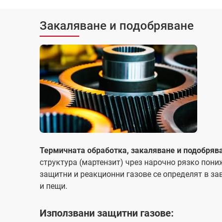
Закаляване и подобряване
Термичната обработка, закаляване и подобряв
структура (мартензит) чрез нарочно рязко пони
защитни и реакционни газове се определят в з
и пещи.
Използвани защитни газове: