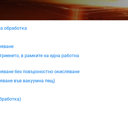
та обработка
ряване
триенето, в рамките на една работна
ряване без повърхностно окисляване
ляване във вакуумна пещ)
бработка)