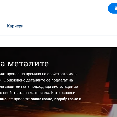
Кариери
на металите
ият процес на промяна на свойствата им в
и. Oбикновено детайлите се подлагат на
на защитен газ в подходящи инсталации за
о свойствата на материала. Като основни
мана,
закаляване, подобряване и
се прилагат