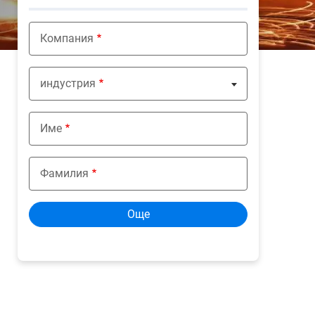
Компания
индустрия
Nothing selected
Име
Фамилия