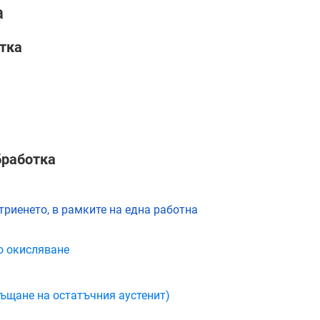
а
тка
бработка
триенето, в рамките на една работна
о окисляване
ъщане на остатъчния аустенит)