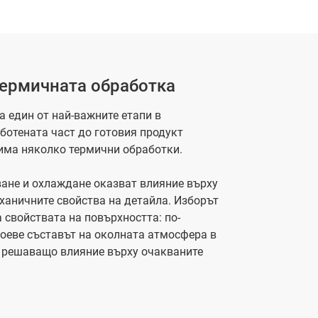
термичната обработка
 един от най-важните етапи в
ботената част до готовия продукт
 има няколко термични обработки.
ване и охлаждане оказват влияние върху
еханичните свойства на детайла. Изборът
 свойствата на повърхността: по-
оеве съставът на околната атмосфера в
а решаващо влияние върху очакваните