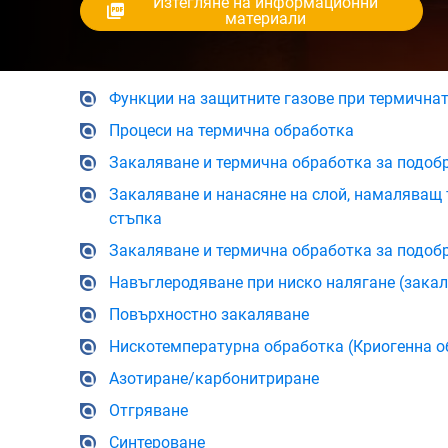
Изтегляне на информационни
материали
Функции на защитните газове при термична
Процеси на термична обработка
Закаляване и термична обработка за подоб
Закаляване и нанасяне на слой, намаляващ 
стъпка
Закаляване и термична обработка за подоб
Навъглеродяване при ниско налягане (зака
Повърхностно закаляване
Нискотемпературна обработка (Криогенна о
Азотиране/карбонитриране
Отгряване
Синтероване