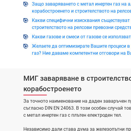
Защо заваряването с метал инертен газ на а
корабостроенето и строителството на релсо
Какви специфични изисквания съществуват 
строителството на релсови превозни средст
Какви газове и смеси от газове се използва
Желаете да оптимизирате Вашите процеси в 
газ? Ние даваме компетентни отговори на В
МИГ заваряване в строителство
корабостроенето
За точното наименование на даден заваръчен п
съгласно DIN EN 24063. В този особен случай то
с метал инертен газ с плътен електроден тел.
Независимо дали става дума за железопътни пр