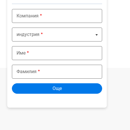
Компания
индустрия
Nothing selected
Име
Фамилия