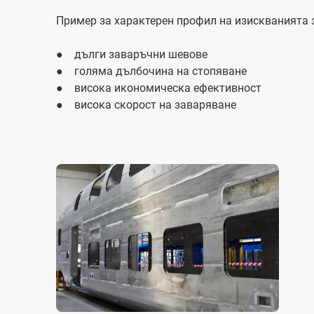
Пример за характерен профил на изискванията 
● дълги заваръчни шевове
● голяма дълбочина на стопяване
● висока икономическа ефективност
● висока скорост на заваряване