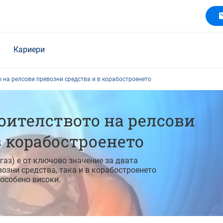
Кариери
 на релсови превозни средства и в корабостроенето
оителството на релсови
в корабостроенето
газ) е от ключово значение за двата
возни средства, така и в корабостроенето
 особено високи.