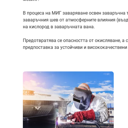
В процеса на МИГ заваряване освен заваръчна те
заваръчния шев от атмосферните влияния (възд
на кислород в заваръчната вана.
Предотвратява се опасността от окисляване, а с
предпоставка за устойчиви и висококачествени