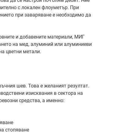
ябва да се настрои по-голям дебит. Ние
ително с локален флоуметър. При
нието при заваряване е необходимо да
новните и добавените материали, МИГ
ането на мед, алуминий или алуминиеви
на цветни метали.
ъчния шев. Това е желаният резултат.
водствени изисквания в сектора на
ревозни средства, а именно:
ряване
на стопяване