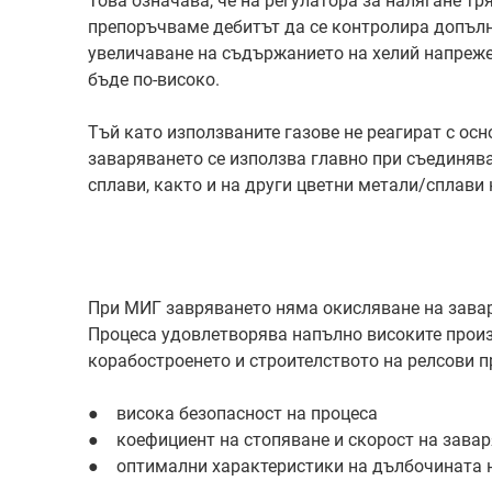
Това означава, че на регулатора за налягане тр
препоръчваме дебитът да се контролира допълн
увеличаване на съдържанието на хелий напреже
бъде по-високо.
Тъй като използваните газове не реагират с ос
заваряването се използва главно при съединяв
сплави, както и на други цветни метали/сплави 
При МИГ завряването няма окисляване на завар
Процеса удовлетворява напълно високите произ
корабостроенето и строителството на релсови п
● висока безопасност на процеса
● коефициент на стопяване и скорост на зава
● оптимални характеристики на дълбочината 