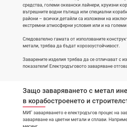
средства, големи океански лайнери, круизни кор
вътрешните водни пътища или специални кораби
райони – всички детайли са изложени на изклю
екстремни атмосферни условия или и на големи
Следователно гамата от използваните конструк
метали, трябва да бъдат корозоустойчивост.
Заварените изделия трябва да се отличават с 
показатели! Електродъговото заваряване отгова
Защо заваряването с метал ине
в корабостроенето и строителс
МИГ заваряването е електродъгов процес на зав
заваряване на цветни метали и сплави. Например
месинг.