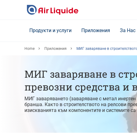
Skip
to
main
content
Продукти и услуги
Приложения
За Нас
Home
Приложения
МИГ заваряване в строителството
МИГ заваряване в стр
превозни средства и 
МИГ заваряването (заваряване с метал инертен 
бранша. Както в строителството на релсови пре
изискванията към компонентите и системите са