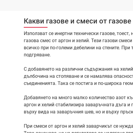
Какви газове и смеси от газов
Използват се инертни технически газове, тоест,
газова смес от аргон и хелий. Тези газови смес
всичко при по-големи дебелини на стените. При
подгряване.
С добавянето на различни съдържания на хелий
дълбочина на стопяване и се намалява опасност
съединенията. Така се постига и по-широка гео
Добавянето на много малко количество азот къ
аргон и хелий стабилизира заваръчната дъга и 
върху вида на заваръчния шев, но и върху пръс
При смеси от аргон и хелий заварчикът се нужда