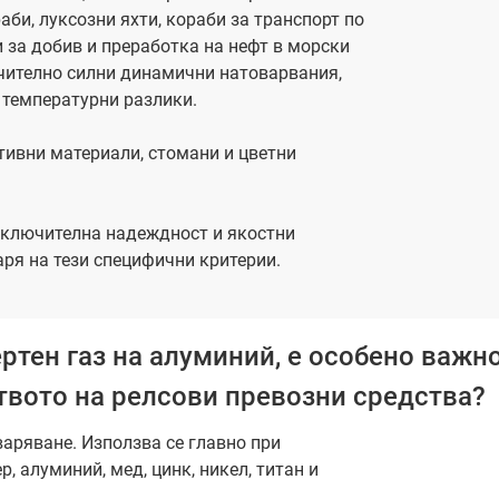
аби, луксозни яхти, кораби за транспорт по
 за добив и преработка на нефт в морски
чително силни динамични натоварвания,
 температурни разлики.
тивни материали, стомани и цветни
изключителна надеждност и якостни
ря на тези специфични критерии.
ртен газ на алуминий, е особено важн
твото на релсови превозни средства?
аряване. Използва се главно при
, алуминий, мед, цинк, никел, титан и