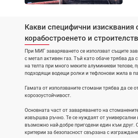
Какви специфични изисквания 
корабостроенето и строителств
При МИГ заваряването се използват същите зав
с метал активен газ. Тъй като обаче трябва да
на телта при много меките алуминиеви телове, 
подходящи водещи ролки и тефлонови жила в па
Гамата от използваните стомани трябва да се о
корозоустойчивост.
Основната част от заваряването на стоманенит
извършва ръчно. Те се нуждаят от универсални 
възможно най-добре пригодени един към друг. 
критерии за безопасност свързана с изграждане