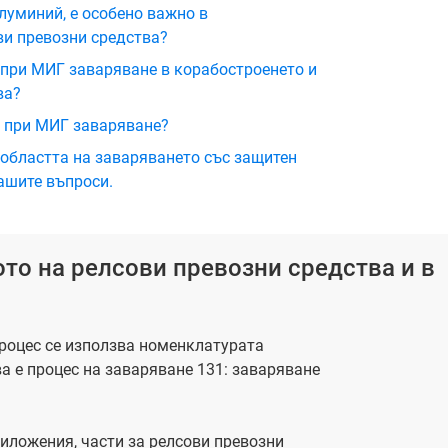
луминий, е особено важно в
ви превозни средства?
при МИГ заваряване в корабостроенето и
ва?
т при МИГ заваряване?
областта на заваряването със защитен
ашите въпроси.
то на релсови превозни средства и в
роцес се използва номенклатурата
ва е процес на заваряване 131: заваряване
иложения, части за релсови превозни