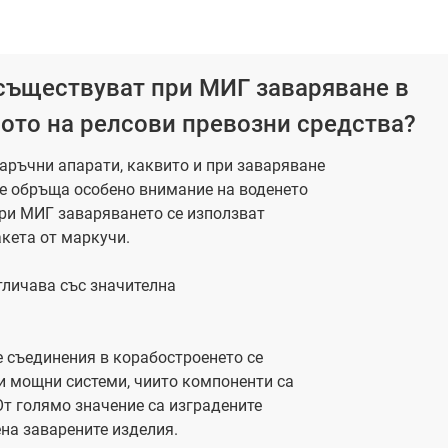
съществуват при МИГ заваряване в
ото на релсови превозни средства?
аръчни апарати, каквито и при заваряване
 се обръща особено внимание на воденето
при МИГ заваряването се използват
кета от маркучи.
тличава със значителна
е съединения в корабостроенето се
и мощни системи, чиито компоненти са
От голямо значение са изградените
на заварените изделия.