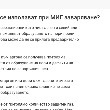
е се използват при МИГ заваряване?
 нереакционни като чист аргон и хелий или
и намаляват образуването на пори преди
 това може да не се прилага предварително
 към аргона се получава по-голяма
та от образуване на пори и дефекти на
метрия на заваръчния шев.
м аргон или дори към газовите смеси от
по този начин оказва влияние не само
кообразуването.
е от по-голямо количество защитен газ.