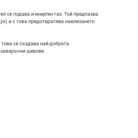
л се подава и инертен газ. Той предпазва
ух) и с това предотвратява навлизането
 това се създава най-добрата
 заваръчни шевове.