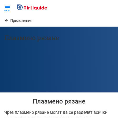
Skip
to
main
Приложения
content
Плазмено рязане
Плазмено рязане
Чрез плазмено рязане могат да се разделят всички