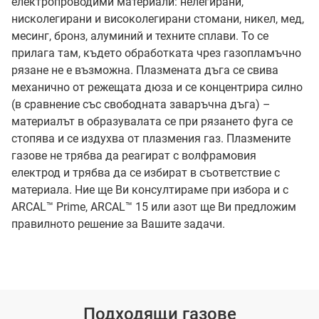
електропроводими материали: нелегирани,
нисколегирани и високолегирани стомани, никел, мед,
месинг, бронз, алуминий и техните сплави. То се
прилага там, където обработката чрез газопламъчно
рязане не е възможна. Плазмената дъга се свива
механично от режещата дюза и се концентрира силно
(в сравнение със свободната заваръчна дъга) –
материалът в образувалата се при рязането фуга се
стопява и се издухва от плазмения газ. Плазмените
газове не трябва да реагират с волфрамовия
електрод и трябва да се избират в съответствие с
материала. Ние ще Ви консултираме при избора и с
ARCAL™ Prime, ARCAL™ 15 или азот ще Ви предложим
правилното решение за Вашите задачи.
Подходящи газове