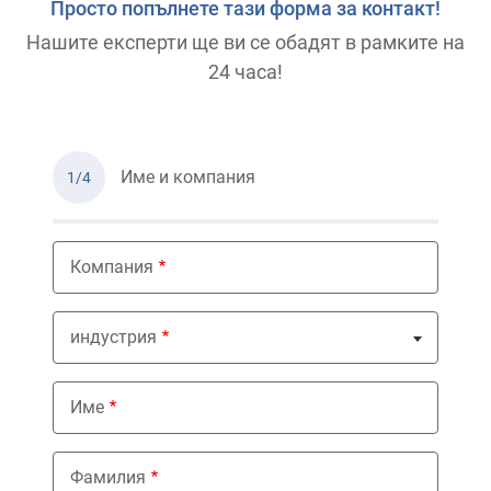
Просто попълнете тази форма за контакт!
Нашите експерти ще ви се обадят в рамките на
24 часа!
Име и компания
1/4
Компания
индустрия
Nothing selected
Име
Фамилия