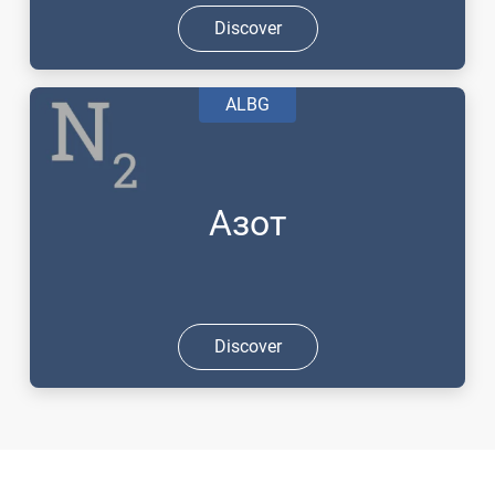
Discover
ALBG
Азот
Discover